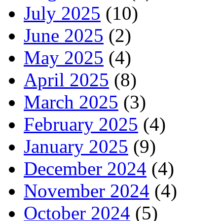
July 2025
(10)
June 2025
(2)
May 2025
(4)
April 2025
(8)
March 2025
(3)
February 2025
(4)
January 2025
(9)
December 2024
(4)
November 2024
(4)
October 2024
(5)