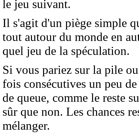
le jeu suivant.
Il s'agit d'un piège simple
tout autour du monde en au
quel jeu de la spéculation.
Si vous pariez sur la pile ou 
fois consécutives un peu de 
de queue, comme le reste su
sûr que non. Les chances res
mélanger.