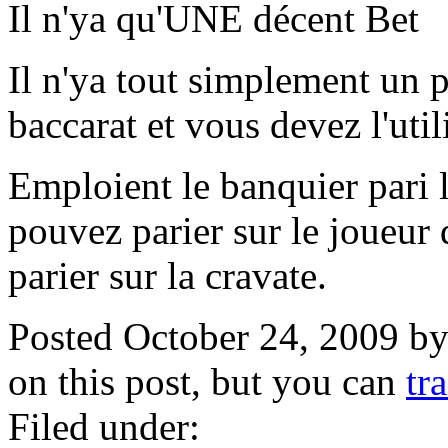
Il n'ya qu'UNE décent Bet
Il n'ya tout simplement un p
baccarat et vous devez l'uti
Emploient le banquier pari 
pouvez parier sur le joueur d
parier sur la cravate.
Posted October 24, 2009 b
on this post, but you can
tr
Filed under: