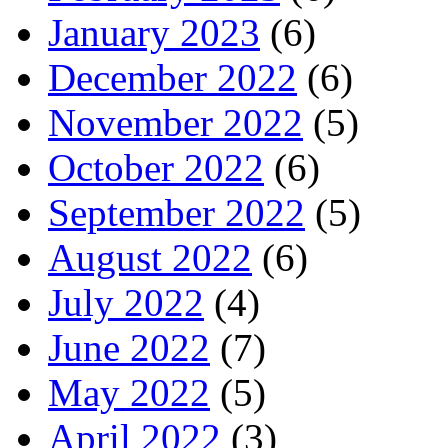
January 2023
(6)
December 2022
(6)
November 2022
(5)
October 2022
(6)
September 2022
(5)
August 2022
(6)
July 2022
(4)
June 2022
(7)
May 2022
(5)
April 2022
(3)