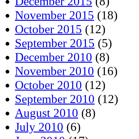
December 2015
(8)
November 2015
(18)
October 2015
(12)
September 2015
(5)
December 2010
(8)
November 2010
(16)
October 2010
(12)
September 2010
(12)
August 2010
(8)
July 2010
(6)