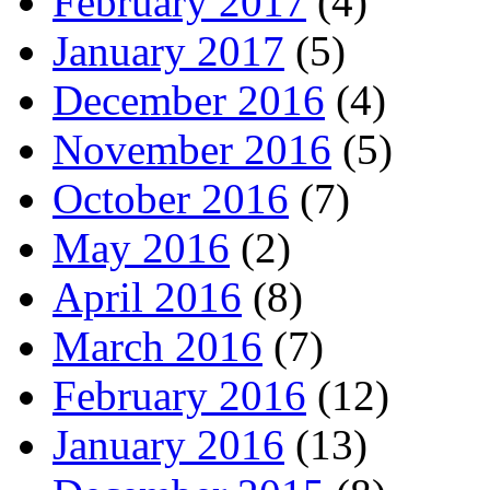
February 2017
(4)
January 2017
(5)
December 2016
(4)
November 2016
(5)
October 2016
(7)
May 2016
(2)
April 2016
(8)
March 2016
(7)
February 2016
(12)
January 2016
(13)