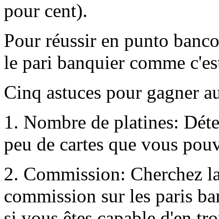
pour cent).
Pour réussir en punto banco 
le pari banquier comme c'est
Cinq astuces pour gagner a
1. Nombre de platines: Déte
peu de cartes que vous pou
2. Commission: Cherchez la 
commission sur les paris ba
si vous êtes capable d'en tr