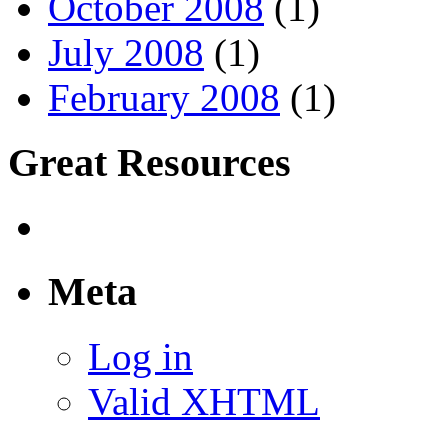
October 2008
(1)
July 2008
(1)
February 2008
(1)
Great Resources
Meta
Log in
Valid XHTML