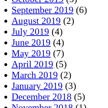
September 2019
(6)
August 2019
(2)
July 2019
(4)
June 2019
(4)
May 2019
(7)
April 2019
(5)
March 2019
(2)
January 2019
(3)
December 2018
(5)
November 2018
(1)