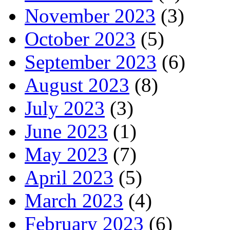
November 2023
(3)
October 2023
(5)
September 2023
(6)
August 2023
(8)
July 2023
(3)
June 2023
(1)
May 2023
(7)
April 2023
(5)
March 2023
(4)
February 2023
(6)