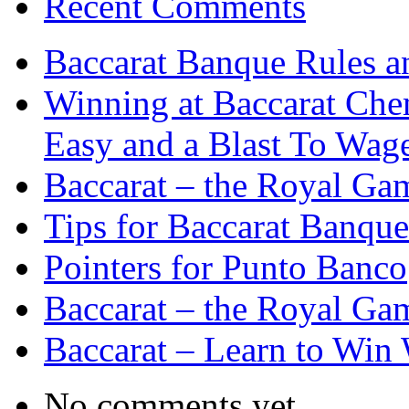
Recent Comments
Baccarat Banque Rules 
Winning at Baccarat Che
Easy and a Blast To Wage
Baccarat – the Royal G
Tips for Baccarat Banque
Pointers for Punto Banco
Baccarat – the Royal G
Baccarat – Learn to Win
No comments yet.