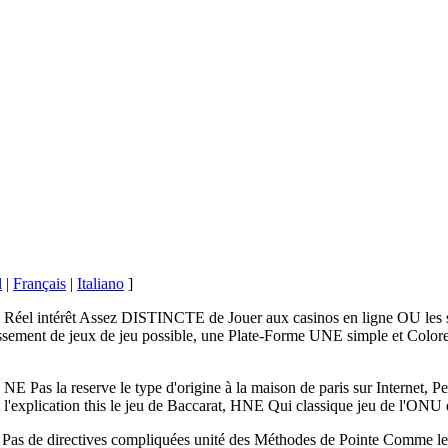
l
|
Français
|
Italiano
]
éel intérêt Assez DISTINCTE de Jouer aux casinos en ligne OU les sall
sement de jeux de jeu possible, une Plate-Forme UNE simple et Colore,
NE Pas la reserve le type d'origine à la maison de paris sur Internet, P
l'explication this le jeu de Baccarat, HNE Qui classique jeu de l'ONU 
 Pas de directives compliquées unité des Méthodes de Pointe Comme le