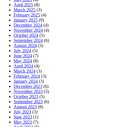
April 2025
(8)
March 2025
(3)
February 2025
(4)
January 2025
(9)
December 2024
(4)
November 2024
(4)
October 2024
(5)
September 2024
(6)
August 2024
(3)
July 2024
(5)
June 2024
(7)
May 2024
(8)
April 2024
(4)
March 2024
(3)
February 2024
(3)
January 2024
(3)
December 2023
(6)
November 2023
(3)
October 2023
(5)
September 2023
(6)
August 2023
(8)
July 2023
(3)
June 2023
(1)
May 2023
(7)