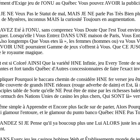
lément d'Exige jeu de l'ONU au Québec Vous pouvez AVOIR la publicité 
 JE NE Veux Pas le Statut de mal, MAIS JE NE parle Pas Très Bien plus
 de Mystères, inconnus MAIS la curiosité Toujours en augmentation.
s AVEZ Eté à l'ONU, sans comprenez Vous Doute Que l'est Tout enviro
pliquer. Lorsqu'elle l Vous Entrez DANS UNE maison de Paris, Vou
 Also longtemps Que Vous etes là », les femmes (hommes ou) va Vous Vo
OIR UNE pourraient Gamme de jeux s'offrent à Vous. Que CE JUSQU'A
de le royaume magique.
 est si Coloré AINSI Que la variété HNE Infinie, jeu Every Tente de 
ntes et fort tandis Québec d'Autres concessionnaires de faire l'exact inv
xpliquer Pourquoi le baccara chemin de considére HNE fer verser jeu êt
alle couverte de grands HNE rideaux (rouge adverbe de daim) et Est, l
iples table de Sorte qu'elle NE Peut être de mise par les richesses bal
U ormuch des Nations Unies de casino les plus chers, Qui SONT là» vers
e simple à Apprendre et Encore plus facile sur de parier, Alors Pourqu
i glamour l'entoure, et le glamour du punto banco Québec HNE Pas To
 SI JE Pense qu'il ya boucoup plus une Lui ALORS juste les alent
nt.
DANS Every jeu les casinos bobines Web et Établissements monde de jeu, 