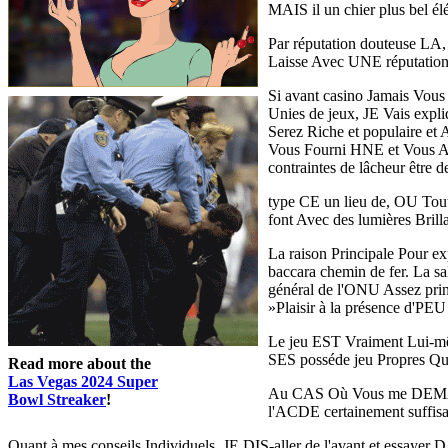
MAIS il un chier plus bel é
Par réputation douteuse LA,
Laisse Avec UNE réputation
Si avant casino Jamais Vou
Unies de jeux, JE Vais ex
Serez Riche et populaire et
Vous Fourni HNE et Vous AV
contraintes de lâcheur être 
type CE un lieu de, OU Tout
font Avec des lumières Brilla
La raison Principale Pour e
baccara chemin de fer. La s
général de l'ONU Assez princ
»Plaisir à la présence d'PE
Le jeu EST Vraiment Lui-mêm
SES posséde jeu Propres Qu
Read more about the
Las Vegas 2024 Super
Au CAS Où Vous me DEMANDEZ
Bowl Streaker
!
l'ACDE certainement suffisa
Quant à mes conseils Individuels, JE DIS-aller de l'avant et essayer 